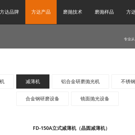
方达品牌
方达产品
磨抛技术
磨抛样品
方
专业从
机
减薄机
铝合金研磨抛光机
不锈
合金钢研磨设备
镜面抛光设备
FD-150A立式减薄机（晶圆减薄机）