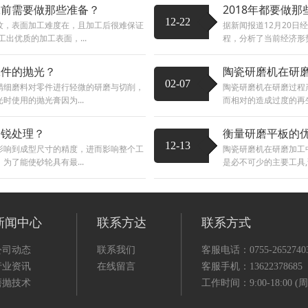
工前需要做那些准备？
2018年都要做
12-22
纹，表面加工难度在，且加工后很难保证
据新闻报道12月20
出优质的加工表面，...
程，分析了当前经济形势
工件的抛光？
陶瓷研磨机在研
02-07
精细磨料对零件进行轻微的研磨与切削，
陶瓷研磨机在研磨过程
使用的抛光膏因为...
而相对的造成过度的再生
削锐处理？
衡量研磨平板的
12-13
影响到成型尺寸的精度，进而影响整个工
陶瓷研磨机在研磨加工
了能使砂轮具有最...
是必不可少的主要工具,
新闻中心
联系方达
联系方式
公司动态
联系我们
客服电话：0755-2652740
行业资讯
在线留言
客服手机：13622378685
磨抛技术
工作时间：9:00-18:00 (