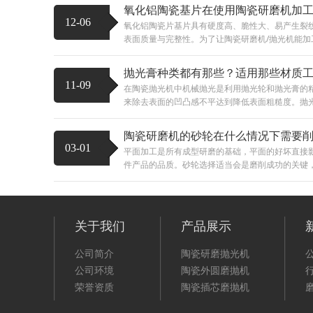
氧化铝陶瓷基片在使用陶瓷研磨机加
12-06
氧化铝陶瓷片基片具有硬度高、脆性大、易产生裂
表面质量与完整性。为了让陶瓷研磨机/抛光机能加工
抛光膏种类都有那些？适用那些材质
11-09
在陶瓷抛光机中机械抛光是利用抛光轮和抛光膏的
来除去表面的凹凸感不平达到降低表面粗糙度。抛光时
陶瓷研磨机的砂轮在什么情况下需要
03-01
平面加工是所有成型研磨的基础，平面的好坏直接
件产品的品质。砂轮选择适当会是磨削成功的关键，为
关于我们
产品展示
公司简介
陶瓷研磨抛光机
公司环境
陶瓷外圆磨抛机
荣誉资质
陶瓷插芯磨抛机