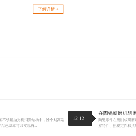
了解详情 +
展
在陶瓷研磨机研
12-12
国不锈钢抛光机消费结构中，除个别高端
陶瓷零件在磨削或研磨
已基本可以实现自...
擦特性、热稳定性和抗腐