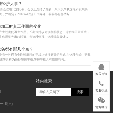
那些经济大事？
日经济会议在北京闭幕，会议上总结了党的十八大以来我国经济发展历
，并确定了2018年经济工作内容，看看都有那些与...
磨加工时其工作面的变化
产生过度的再生作用，长期保持较为锐利的状态，这种为正常研磨，
作用则为磨粒脱落。当这种情况。这种现象能让...
优劣都有那几个点？
中有一种嵌有金刚砂磨料的平板上进行磨砂的形式,在这种形式中研具
该研具称为嵌砂研磨平板.研磨平板具有组织均匀...
购买咨询
站内搜索：
客服热线
3
搜索
周一-周六)
官方微信