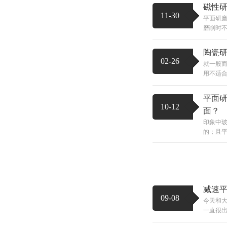
磁性
11-30
平面研磨
磨削时不
陶瓷
02-26
就一般
用不适合
平面
10-12
面？
印象中
的；且平
减速
09-08
今天和
一直很出