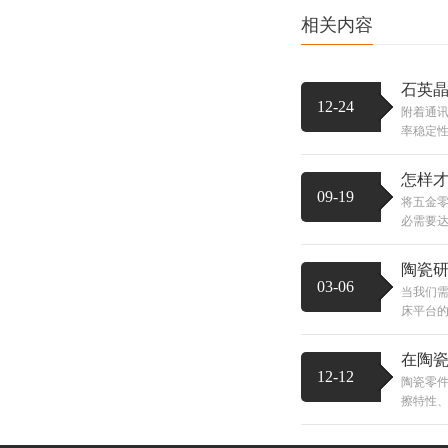
相关内容
石英
12-24
附着通
率稳定性
怎样
09-19
将五金
必需要达
陶瓷
03-06
当我们
床平台的
在陶
12-12
陶瓷零
擦特性、